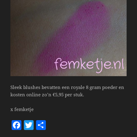
Sleek blushes bevatten een royale 8 gram poeder en
kosten online zo’n €5,95 per stuk.
x femketje
F
T
S
a
w
h