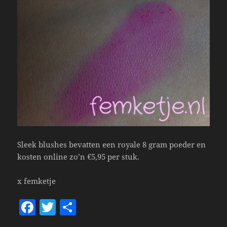
Sleek blushes bevatten een royale 8 gram poeder en
kosten online zo’n €5,95 per stuk.
x femketje
F
T
S
a
w
h