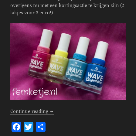
overigens nu met een kortingsactie te krijgen zijn (2
lakjes voor 3 euro!).
Essence Wave Goddess Polishes!
Continue reading
F
T
S