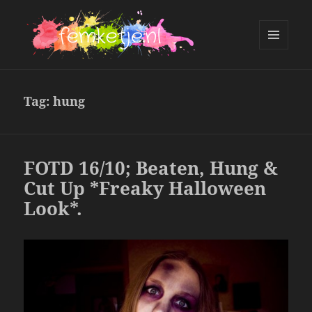
MENU
AND
femketje.nl
WIDGETS
Tag:
hung
FOTD 16/10; Beaten, Hung &
Cut Up *Freaky Halloween
Look*.