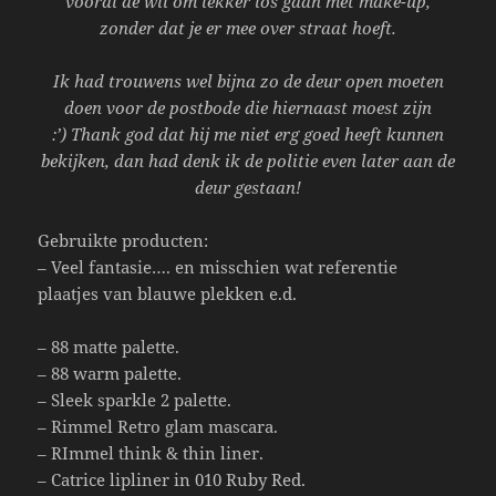
vooral de wil om lekker los gaan met make-up,
zonder dat je er mee over straat hoeft.
Ik had trouwens wel bijna zo de deur open moeten
doen voor de postbode die hiernaast moest zijn
:’)
Thank god dat hij me niet erg goed heeft kunnen
bekijken, dan had denk ik de politie even later aan de
deur gestaan!
Gebruikte producten:
– Veel fantasie…. en misschien wat referentie
plaatjes van blauwe plekken e.d.
– 88 matte palette.
– 88 warm palette.
– Sleek sparkle 2 palette.
– Rimmel Retro glam mascara.
– RImmel think & thin liner.
– Catrice lipliner in 010 Ruby Red.