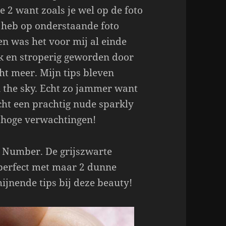
e 2 want zoals je wel op de foto
k heb op onderstaande foto
en was het voor mij al einde
ik en stroperig geworden door
cht meer. Mijn tips bleven
 the sky. Echt zo jammer want
echt een prachtig nude sparkly
e hoge verwachtingen!
My Number. De grijszwarte
t perfect met maar 2 dunne
hijnende tips bij deze beauty!