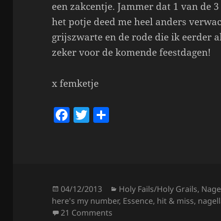
een zakcentje. Jammer dat 1 van de 3 l
het potje deed me heel anders verwac
grijszwarte en de rode die ik eerder a
zeker voor de komende feestdagen!
x femketje
F
T
S
a
w
h
c
itt
a
e
er
re
b
o
Posted
Categories
04/12/2013
Holy Fails/Holy Grails
,
Nage
on
here's my number
,
Essence
,
hit & miss
,
nagel
o
on Hit & Miss – Essence Spark
21 Comments