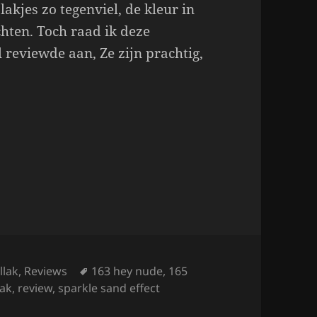
akjes zo tegenviel, de kleur in
hten. Toch raad ik deze
l reviewde aan, Ze zijn prachtig,
Tags
llak
,
Reviews
163 hey nude
,
165
lak
,
review
,
sparkle sand effect
ling Sand Effect 163 & 165.