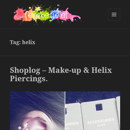
MENU
AND
femketje.nl
WIDGETS
Tag:
helix
Shoplog – Make-up & Helix
Piercings.