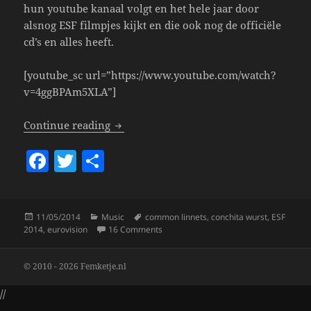
hun youtube kanaal volgt en het hele jaar door
alsnog ESF filmpjes kijkt en die ook nog de officiële
cd’s en alles heeft.
[youtube_sc url=”https://www.youtube.com/watch?
v=4ggBPAm5XLA”]
ESF 2014: The Winners!
Continue reading
F
T
S
a
w
h
c
itt
a
Posted
Categories
Tags
11/05/2014
Music
common linnets
,
conchita wurst
,
ESF
e
er
re
on
on ESF 2014: The Winners!
2014
,
eurovision
16 Comments
b
o
© 2010 - 2026 Femketje.nl
o
//