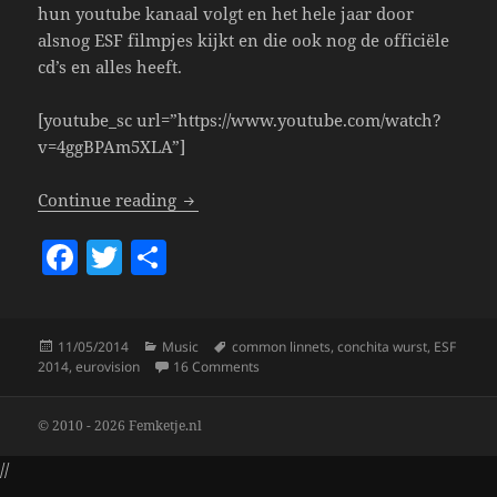
hun youtube kanaal volgt en het hele jaar door
alsnog ESF filmpjes kijkt en die ook nog de officiële
cd’s en alles heeft.
[youtube_sc url=”https://www.youtube.com/watch?
v=4ggBPAm5XLA”]
ESF 2014: The Winners!
Continue reading
F
T
S
a
w
h
c
itt
a
Posted
Categories
Tags
11/05/2014
Music
common linnets
,
conchita wurst
,
ESF
e
er
re
on
on ESF 2014: The Winners!
2014
,
eurovision
16 Comments
b
o
© 2010 - 2026 Femketje.nl
o
//