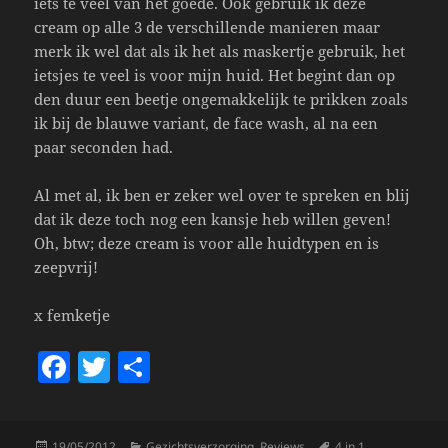
iets te veel van het goede. Ook gebruik ik deze
cream op alle 3 de verschillende manieren maar
merk ik wel dat als ik het als maskertje gebruik, het
ietsjes te veel is voor mijn huid. Het begint dan op
den duur een beetje ongemakkelijk te prikken zoals
ik bij de blauwe variant, de face wash, al na een
paar seconden had.
Al met al, ik ben er zeker wel over te spreken en blij
dat ik deze toch nog een kansje heb willen geven!
Oh, btw; deze cream is voor alle huidtypen en is
zeepvrij!
x femketje
F
T
S
a
w
h
c
itt
a
Posted
Categories
Tags
19/05/2012
Gezichtsverzorging
,
Reviews
4 in 1
,