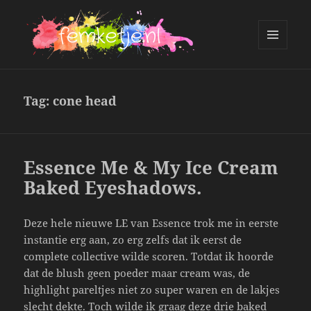
MENU
AND
femketje.nl
WIDGETS
Tag:
cone head
Essence Me & My Ice Cream
Baked Eyeshadows.
Deze hele nieuwe LE van Essence trok me in eerste
instantie erg aan, zo erg zelfs dat ik eerst de
complete collective wilde scoren. Totdat ik hoorde
dat de blush geen poeder maar cream was, de
highlight pareltjes niet zo super waren en de lakjes
slecht dekte. Toch wilde ik graag deze drie baked