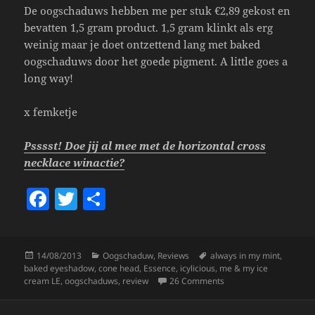
De oogschaduws hebben me per stuk €2,89 gekost en
bevatten 1,5 gram product. 1,5 gram klinkt als erg
weinig maar je doet ontzettend lang met baked
oogschaduws door het goede pigment. A little goes a
long way!
x femketje
Psssst! Doe jij al mee met de horizontal cross
necklace winactie?
F
T
S
a
w
h
c
itt
a
Posted
Categories
Tags
14/08/2013
Oogschaduw
,
Reviews
always in my mint
,
e
er
re
on
baked eyeshadow
,
cone head
,
Essence
,
icylicious
,
me & my ice
b
on Essence Me & My I
cream LE
,
oogschaduws
,
review
26 Comments
o