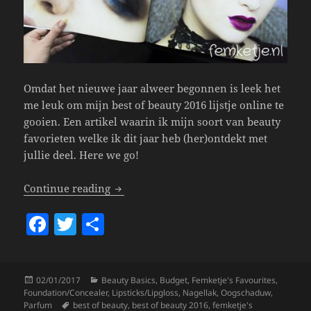
Omdat het nieuwe jaar alweer begonnen is leek het
me leuk om mijn best of beauty 2016 lijstje online te
gooien. Een artikel waarin ik mijn soort van beauty
favorieten welke ik dit jaar heb (her)ontdekt met
jullie deel. Here we go!
Best Of Beauty 2016.
Continue reading
F
T
S
a
w
h
c
itt
a
Posted
Categories
02/01/2017
Beauty Basics
,
Budget
,
Femketje's Favourites
,
e
er
re
on
Foundation/Concealer
,
Lipsticks/Lipgloss
,
Nagellak
,
Oogschaduw
,
Tags
Parfum
best of beauty
,
best of beauty 2016
,
femketje's