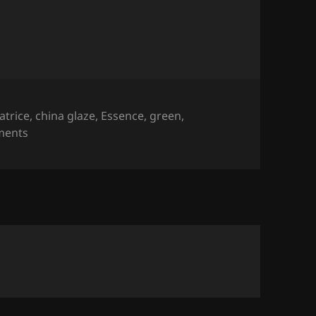
atrice
,
china glaze
,
Essence
,
green
,
on NOTD 1/10; Autumn Forest.
ments