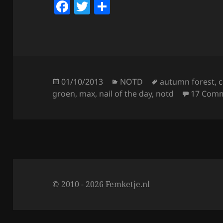
F
T
S
a
w
h
c
itt
a
e
er
re
b
o
Posted
Categories
Tags
01/10/2013
NOTD
autumn forest
,
c
on
groen
,
max
,
nail of the day
,
notd
17 Com
o
k
© 2010 - 2026 Femketje.nl