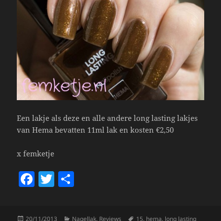
Een lakje als deze en alle andere long lasting lakjes
van Hema bevatten 11ml lak en kosten €2,50
x femketje
F
T
S
a
w
h
c
itt
a
Posted
Categories
Tags
20/11/2013
Nagellak
,
Reviews
15
,
hema
,
long lasting