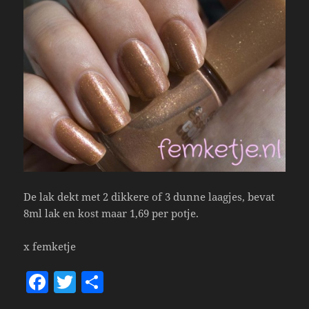
De lak dekt met 2 dikkere of 3 dunne laagjes, bevat
8ml lak en kost maar 1,69 per potje.
x femketje
F
T
S
a
w
h