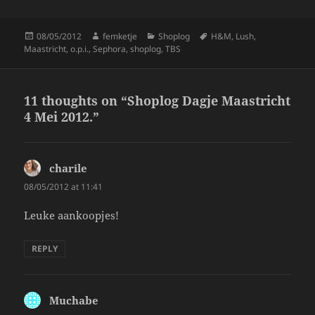
k
Posted
Author
Categories
Tags
08/05/2012
femketje
Shoplog
H&M
,
Lush
,
on
Maastricht
,
o.p.i.
,
Sephora
,
shoplog
,
TBS
11 thoughts on “Shoplog Dagje Maastricht
4 Mei 2012.”
charile
says:
08/05/2012 at 11:41
Leuke aankoopjes!
REPLY
Muchabe
says: