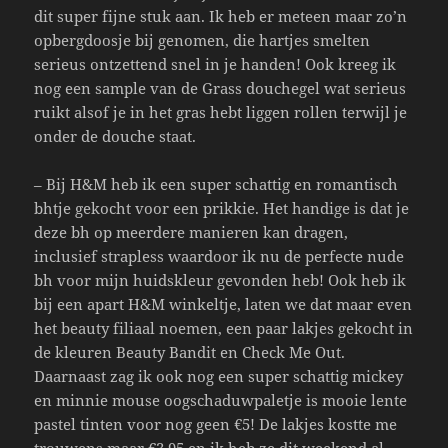
dit super fijne stuk aan. Ik heb er meteen maar zo’n
opbergdoosje bij genomen, die hartjes smelten
serieus ontzettend snel in je handen! Ook kreeg ik
nog een sample van de Grass douchegel wat serieus
ruikt alsof je in het gras hebt liggen rollen terwijl je
onder de douche staat.
– Bij H&M heb ik een super schattig en romantisch
bhtje gekocht voor een prikkie. Het handige is dat je
deze bh op meerdere manieren kan dragen,
inclusief strapless waardoor ik nu de perfecte nude
bh voor mijn huidskleur gevonden heb! Ook heb ik
bij een apart H&M winkeltje, laten we dat maar even
het beauty filiaal noemen, een paar lakjes gekocht in
de kleuren Beauty Bandit en Check Me Out.
Daarnaast zag ik ook nog een super schattig mickey
en minnie mouse oogschaduwpaletje is mooie lente
pastel tinten voor nog geen €5! De lakjes kostte me
trouwens maar €3,95 en ik heb ze dit weekend al