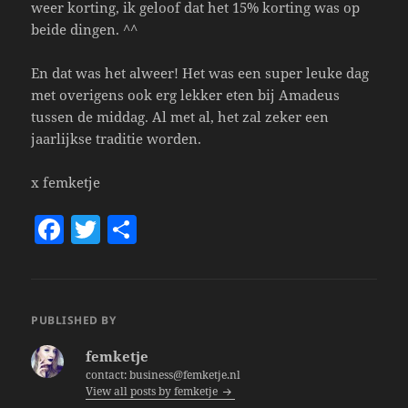
weer korting, ik geloof dat het 15% korting was op
beide dingen. ^^
En dat was het alweer! Het was een super leuke dag
met overigens ook erg lekker eten bij Amadeus
tussen de middag. Al met al, het zal zeker een
jaarlijkse traditie worden.
x femketje
F
T
S
a
w
h
c
itt
a
e
er
re
PUBLISHED BY
b
femketje
o
contact: business@femketje.nl
View all posts by femketje
o