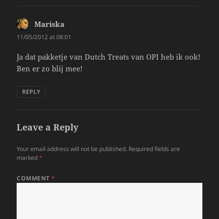
Mariska
says:
11/05/2012 at 08:01
Ja dat pakketje van Dutch Treats van OPI heb ik ook!
Ben er zo blij mee!
REPLY
Leave a Reply
Your email address will not be published.
Required fields are
marked
*
COMMENT
*