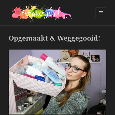
MENU
AND
femketje.nl
WIDGETS
Opgemaakt & Weggegooid!