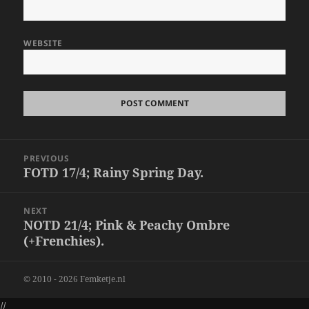
WEBSITE
Post
PREVIOUS
navigation
FOTD 17/4; Rainy Spring Day.
Previous
post:
NEXT
NOTD 21/4; Pink & Peachy Ombre
Next
(+Frenchies).
post:
© 2010 - 2026 Femketje.nl
//