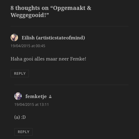
8 thoughts on “Opgemaakt &
Weggegooid!”
Eilish (artisticstateofmind)
says:
19/04/2015 at 00:45
Haha gooi alles maar neer Femke!
REPLY
femketje
says:
19/04/2015 at 13:11
(a) :D
REPLY