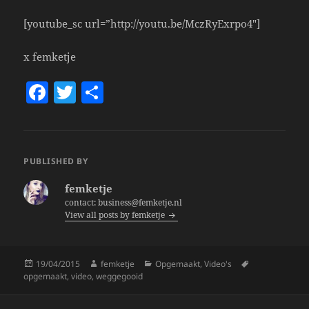
[youtube_sc url=”http://youtu.be/MczRyExrpo4″]
x femketje
F
T
S
a
w
h
c
itt
a
e
er
re
PUBLISHED BY
b
femketje
o
contact: business@femketje.nl
View all posts by femketje
o
k
Posted
Author
Categories
Tags
19/04/2015
femketje
Opgemaakt
,
Video's
on
opgemaakt
,
video
,
weggegooid