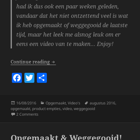
had ik dus ook een paar weken geleden,
vandaar dat het niet ontzettend veel is wat
ik heb opgemaakt of weggegooid de laatste
tijd, maar het leek me alsnog leuk om er
eens een video van te maken… Enjoy!
Video – Opgemaakt & Weggegooid!
Continue reading
F
T
S
a
w
h
c
itt
a
Posted
Categories
Tags
16/08/2016
Opgemaakt
,
Video's
augustus 2016
,
e
er
re
on
opgemaakt
,
product empties
,
video
,
weggegooid
b
on Video – Opgemaakt & Weggegooid!
2 Comments
o
o
Opgemaakt & Weggegooid!