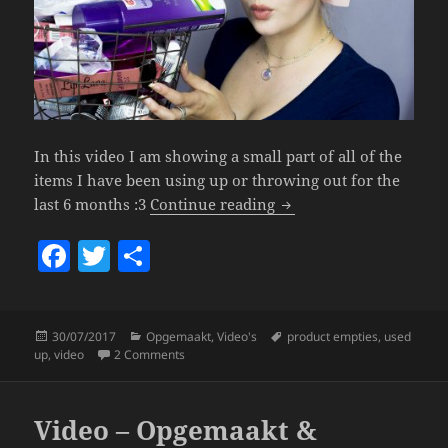
In this video I am showing a small part of all of the
items I have been using up or throwing out for the
Used Up Beauty Product
last 6 months :3
Continue reading
F
T
S
a
w
h
c
itt
a
Posted
Categories
Tags
30/07/2017
Opgemaakt
,
Video's
product empties
,
used
e
er
re
on
on Used Up Beauty Products – Product Empties
up
,
video
2 Comments
b
o
Video – Opgemaakt &
o