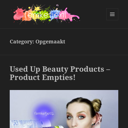
MENU
AND
femketje.nl
WIDGETS
Category:
Opgemaakt
Used Up Beauty Products –
Product Empties!