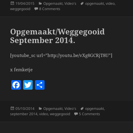
Posted
Categories
Tags
19/04/2015
Opgemaakt
,
Video's
opgemaakt
,
video
,
e
er
re
on
on Opgemaakt & Weggegooid!
weggegooid
8 Comments
b
o
Opgemaakt/Weggegooid
o
September 2014.
k
[youtube_sc url=”http://youtu.be/vXg8GCRjT8U”]
x femketje
F
T
S
a
w
h
c
itt
a
Posted
Categories
Tags
05/10/2014
Opgemaakt
,
Video's
opgemaakt
,
e
er
re
on
on Opgemaakt/Wegg
september 2014
,
video
,
weggegooid
5 Comments
b
o