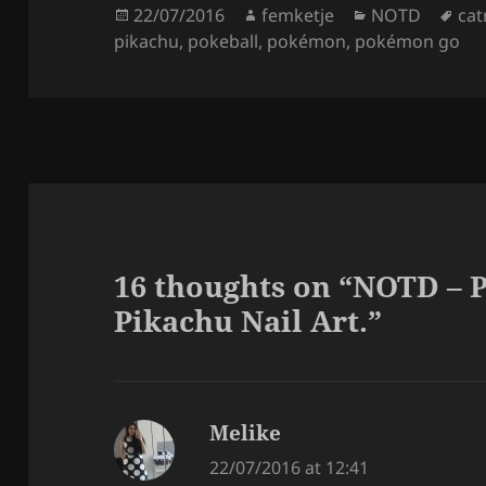
Posted
Author
Categories
Tag
22/07/2016
femketje
NOTD
cat
on
pikachu
,
pokeball
,
pokémon
,
pokémon go
16 thoughts on “NOTD –
Pikachu Nail Art.”
Melike
says:
22/07/2016 at 12:41