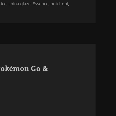
s
rice
,
china glaze
,
Essence
,
notd
,
opi
,
 Pokémon Go &