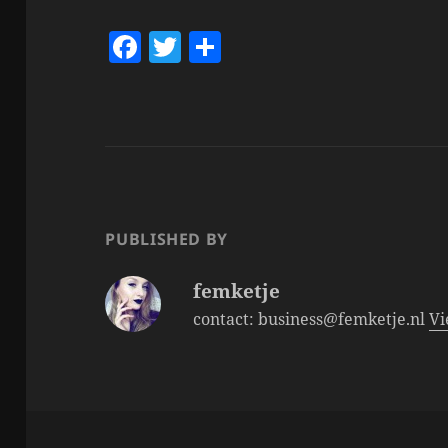
F
T
S
a
w
h
c
itt
a
e
er
re
b
o
o
PUBLISHED BY
k
femketje
contact: business@femketje.nl
Vi