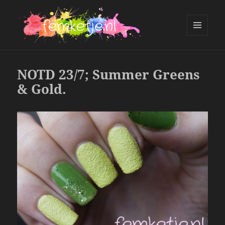
MENU
AND
femketje.nl
WIDGETS
NOTD 23/7; Summer Greens
& Gold.