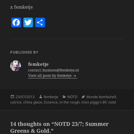
x femketje
F
T
S
a
w
h
c
itt
a
e
er
re
PUBLISHED BY
b
femketje
o
contact: business@femketje.nl
View all posts by femketje
o
k
Posted
Author
Categories
Tags
23/07/2013
femketje
NOTD
blonde bombshell
,
on
catrice
,
china glaze
,
Essence
,
in the rough
,
miss piggy's BF
,
notd
14 thoughts on “NOTD 23/7; Summer
Greens & Gold.”