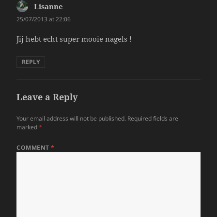
Lisanne
says:
25/07/2013 at 22:06
Jij hebt echt super mooie nagels !
REPLY
Leave a Reply
Your email address will not be published.
Required fields are
marked
*
COMMENT
*