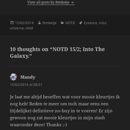
View all posts by femketje
o
k
Posted
Author
Categories
Tags
15/02/2014
femketje
NOTD
Essence
,
miss
on
universe
,
notd
10 thoughts on “NOTD 15/2; Into The
Galaxy.”
Mandy
says:
15/02/2014 at 08:51
Je laat me altijd beseffen wat voor mooie kleurtjes ik
nog heb! Reden te meer om toch maar eens een
(tijdelijke) defintieve no-buy in te voeren! Er zijn
gewoon nog zat mooie kleurtjes in mijn stash
waaronder deze! Thanks ;-)