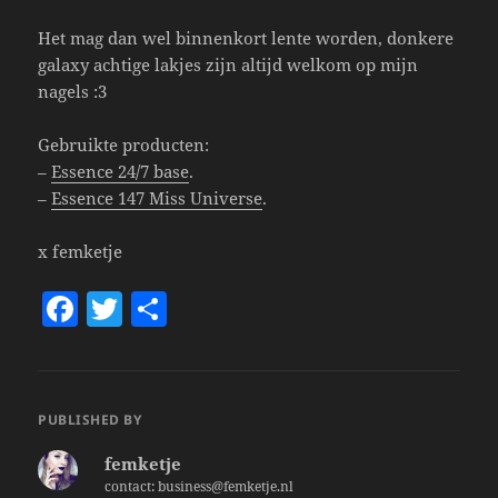
Het mag dan wel binnenkort lente worden, donkere
galaxy achtige lakjes zijn altijd welkom op mijn
nagels :3
Gebruikte producten:
–
Essence 24/7 base
.
–
Essence 147 Miss Universe
.
x femketje
F
T
S
a
w
h
c
itt
a
e
er
re
PUBLISHED BY
b
femketje
o
contact: business@femketje.nl