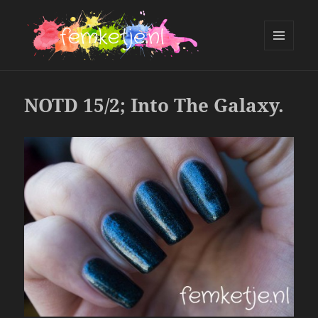
MENU
AND
femketje.nl
WIDGETS
NOTD 15/2; Into The Galaxy.