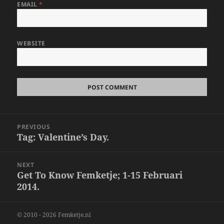
EMAIL
*
WEBSITE
Post
PREVIOUS
navigation
Tag: Valentine’s Day.
Previous
post:
NEXT
Get To Know Femketje; 1-15 Februari
Next
2014.
post:
© 2010 - 2026 Femketje.nl