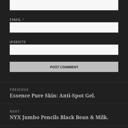
EMAIL
*
WEBSITE
Post
PREVIOUS
navigation
Essence Pure Skin: Anti-Spot Gel.
Previous
post:
NEXT
NYX Jumbo Pencils Black Bean & Milk.
Next
post: