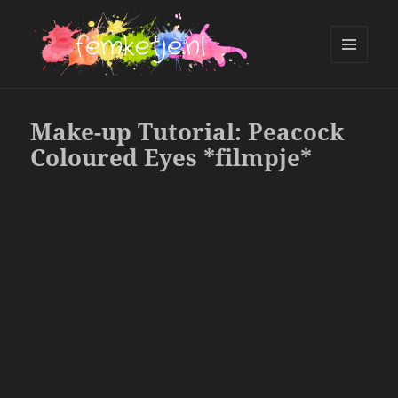
MENU
AND
femketje.nl
WIDGETS
Make-up Tutorial: Peacock
Coloured Eyes *filmpje*