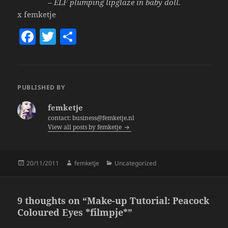
– ELF plumping lipglaze in baby doll.
x femketje
F
T
S
a
w
h
c
itt
a
e
er
re
PUBLISHED BY
b
femketje
o
contact: business@femketje.nl
View all posts by femketje
o
k
Posted
Author
Categories
20/11/2011
femketje
Uncategorized
on
9 thoughts on “Make-up Tutorial: Peacock
Coloured Eyes *filmpje*”