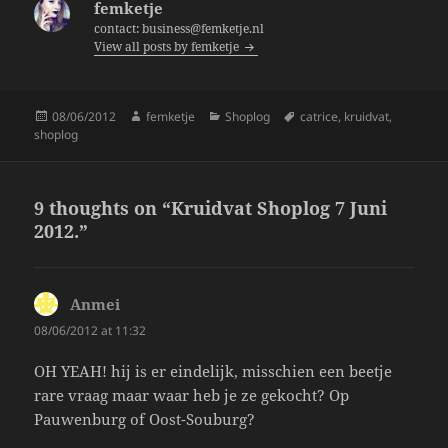
femketje
o
contact: business@femketje.nl
View all posts by femketje
o
k
Posted
Author
Categories
Tags
08/06/2012
femketje
Shoplog
catrice
,
kruidvat
,
on
shoplog
9 thoughts on “Kruidvat Shoplog 7 Juni
2012.”
Anmei
says:
08/06/2012 at 11:32
OH YEAH! hij is er eindelijk, misschien een beetje
rare vraag maar waar heb je ze gekocht? Op
Pauwenburg of Oost-Souburg?