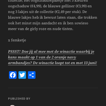
collectie; Het oogschaduwpaletje met 5 kleuren
oogschaduw (€4,99), de blauwe gelliner (€3,99) en
nog 3 lakjes uit de collectie (€2,49 per stuk). De
blauwe lakjes heb ik bewust laten staan, die trokken
ook het minst mijn aandacht en ik ben sowieso
meer van de girly roze en nude tinten.
x femketje
PSSST! Doe jij al mee met de winactie waarbij je
kans maakt op 1 van de 2 oranje navy
armbandjes? De winactie loopt tot en met 13 juni!
F
T
S
a
w
h
c
itt
a
e
er
re
PUBLISHED BY
b