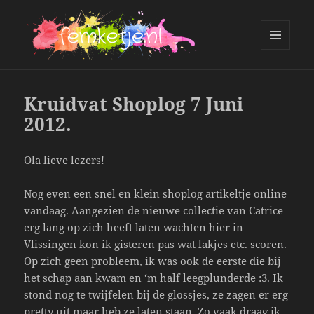
MENU
AND
femketje.nl
WIDGETS
Kruidvat Shoplog 7 Juni
2012.
Ola lieve lezers!
Nog even een snel en klein shoplog artikeltje online
vandaag. Aangezien de nieuwe collectie van Catrice
erg lang op zich heeft laten wachten hier in
Vlissingen kon ik gisteren pas wat lakjes etc. scoren.
Op zich geen probleem, ik was ook de eerste die bij
het schap aan kwam en ‘m half leegplunderde :3. Ik
stond nog te twijfelen bij de glossjes, ze zagen er erg
pretty uit maar heb ze laten staan. Zo vaak draag ik