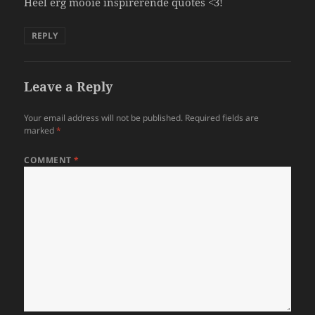
Heel erg mooie inspirerende quotes <3!
REPLY
Leave a Reply
Your email address will not be published.
Required fields are
marked
*
COMMENT
*