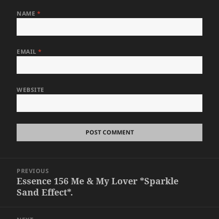
NAME
*
EMAIL
*
WEBSITE
Post
PREVIOUS
navigation
Essence 156 Me & My Lover *Sparkle
Previous
Sand Effect*.
post: