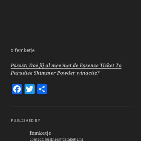
x femketje
Psssst! Doe jij al mee met de Essence Ticket To
Paradise Shimmer Powder winactie?
F
T
S
a
w
h
c
itt
a
e
er
re
PUBLISHED BY
b
femketje
o
contact: business@femketje.nl