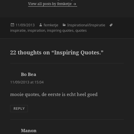
View all posts by femketje
o
k
Posted
Author
Categories
Tags
11/09/2013
femketje
Inspirational/Inspiratie
on
inspiratie
,
inspiration
,
inspiring quotes
,
quotes
22 thoughts on “Inspiring Quotes.”
Bo Bea
says:
11/09/2013 at 15:04
mooie quotes, de eerste is echt heel goed
REPLY
Manon
says: