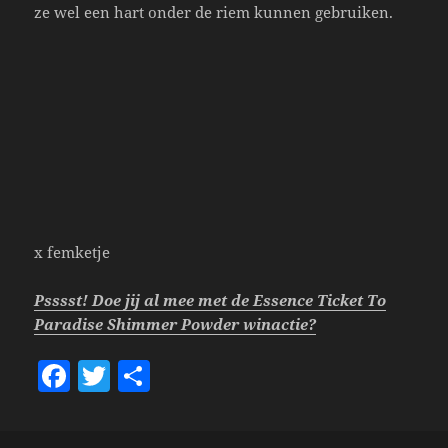
ze wel een hart onder de riem kunnen gebruiken.
x femketje
Psssst! Doe jij al mee met de Essence Ticket To
Paradise Shimmer Powder winactie?
F
T
S
a
w
h
c
itt
a