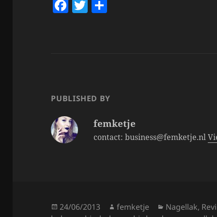
F
T
S
a
w
h
c
itt
a
e
er
re
b
o
o
PUBLISHED BY
k
femketje
contact: business@femketje.nl
Vi
Posted
Author
Categories
24/06/2013
femketje
Nagellak
,
Rev