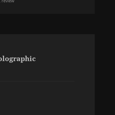
,
review
olographic