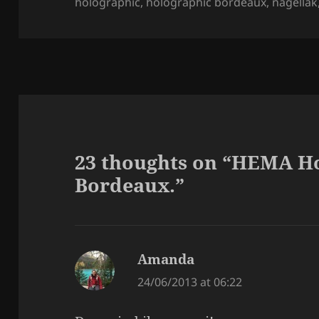
on
holographic
,
holographic bordeaux
,
nagellak
23 thoughts on “HEMA H
Bordeaux.”
Amanda
says:
24/06/2013 at 06:22