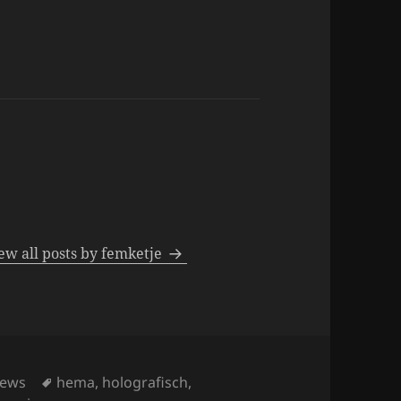
ew all posts by femketje
Tags
iews
hema
,
holografisch
,