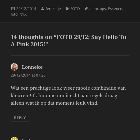
k
Posted
Author
Categories
Tags
29/12/2014
femketje
FOTD
astor
,
bps
,
Essence
,
on
fotd
,
NYX
14 thoughts on “FOTD 29/12; Say Hello To
A Pink 2015!”
Lonneke
says:
29/12/2014 at 07:26
Wat een prachtige look weer mooie combinatie van
kleuren.! Ik hou me nooit echt aan regels draag
alleen wat ik op dat moment leuk vind.
REPLY