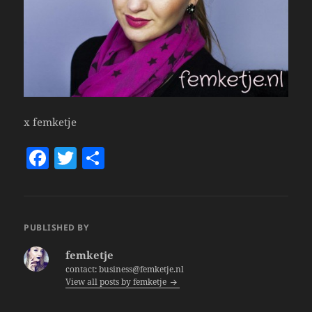
x femketje
F
T
S
a
w
h
c
itt
a
e
er
re
PUBLISHED BY
b
femketje
o
contact: business@femketje.nl
View all posts by femketje
o