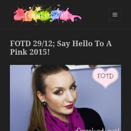
MENU
AND
femketje.nl
WIDGETS
FOTD 29/12; Say Hello To A
Pink 2015!