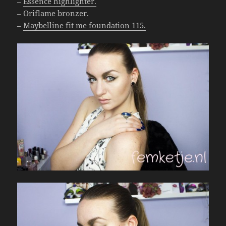
–
Essence highlighter.
– Oriflame bronzer.
–
Maybelline fit me foundation 115.