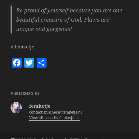
Be proud of yourself because you are one
beautiful creature of God. Flaws are
unique and gorgeous!
x femketje
F
T
S
a
w
h
c
itt
a
e
er
re
PUBLISHED BY
b
femketje
o
contact: business@femketje.nl
View all posts by femketje
o
k