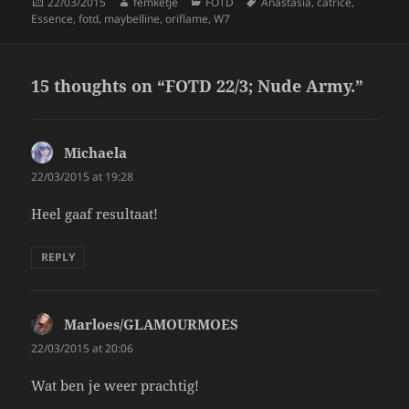
Posted
Author
Categories
Tags
22/03/2015
femketje
FOTD
Anastasia
,
catrice
,
on
Essence
,
fotd
,
maybelline
,
oriflame
,
W7
15 thoughts on “FOTD 22/3; Nude Army.”
Michaela
says:
22/03/2015 at 19:28
Heel gaaf resultaat!
REPLY
Marloes/GLAMOURMOES
says:
22/03/2015 at 20:06
Wat ben je weer prachtig!