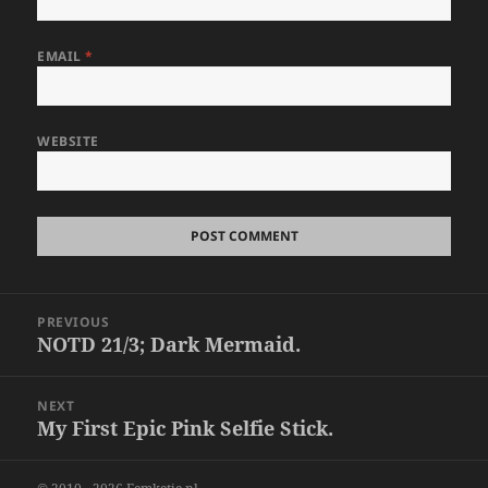
EMAIL
*
WEBSITE
Post
PREVIOUS
navigation
NOTD 21/3; Dark Mermaid.
Previous
post:
NEXT
My First Epic Pink Selfie Stick.
Next
post: