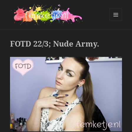
MENU
AND
femketje.nl
WIDGETS
FOTD 22/3; Nude Army.