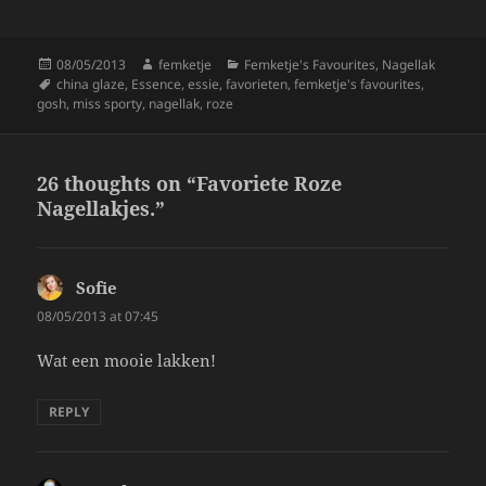
o
k
Posted
Author
Categories
08/05/2013
femketje
Femketje's Favourites
,
Nagellak
on
Tags
china glaze
,
Essence
,
essie
,
favorieten
,
femketje's favourites
,
gosh
,
miss sporty
,
nagellak
,
roze
26 thoughts on “Favoriete Roze
Nagellakjes.”
Sofie
says:
08/05/2013 at 07:45
Wat een mooie lakken!
REPLY