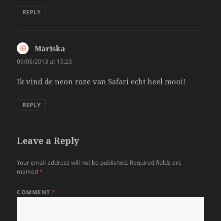
REPLY
Mariska
says:
09/05/2013 at 15:23
Ik vind de neon roze van Safari echt heel mooi!
REPLY
Leave a Reply
Your email address will not be published.
Required fields are
marked
*
COMMENT
*