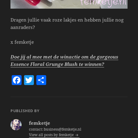
Dragen jullie vaak roze lakjes en hebben jullie nog
aanraders?
x femketje
Doe jij al mee met de winactie om de gorgeous
Essence Floral Grunge Blush te winnen?
F
T
S
a
w
h
c
itt
a
e
er
re
PUBLISHED BY
b
femketje
o
contact: business@femketje.nl
View all posts by femketje