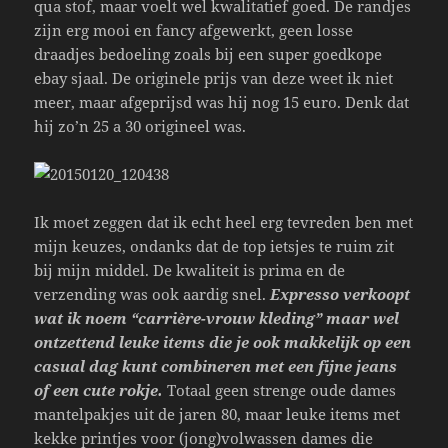
qua stof, maar voelt wel kwalitatief goed. De randjes
zijn erg mooi en fancy afgewerkt, geen losse
draadjes bedoeling zoals bij een super goedkope
ebay sjaal. De originele prijs van deze weet ik niet
meer, maar afgeprijsd was hij nog 15 euro. Denk dat
hij zo’n 25 a 30 origineel was.
Ik moet zeggen dat ik echt heel erg tevreden ben met
mijn keuzes, ondanks dat de top ietsjes te ruim zit
bij mijn middel. De kwaliteit is prima en de
verzending was ook aardig snel.
Expresso verkoopt
wat ik noem “carrière-vrouw kleding” maar wel
ontzettend leuke items die je ook makkelijk op een
casual dag kunt combineren met een fijne jeans
of een cute rokje.
Totaal geen strenge oude dames
mantelpakjes uit de jaren 80, maar leuke items met
kekke printjes voor (jong)volwassen dames die