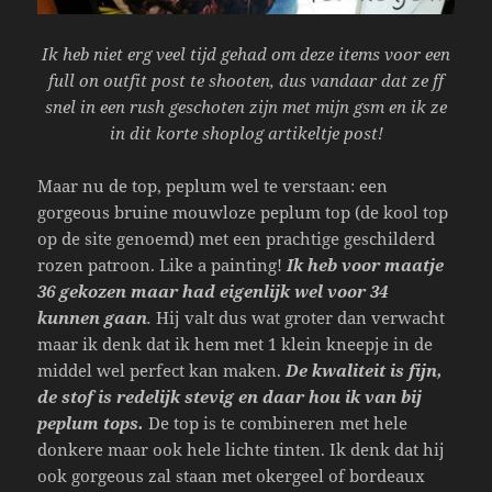
Ik heb niet erg veel tijd gehad om deze items voor een
full on outfit post te shooten, dus vandaar dat ze ff
snel in een rush geschoten zijn met mijn gsm en ik ze
in dit korte shoplog artikeltje post!
Maar nu de top, peplum wel te verstaan: een
gorgeous bruine mouwloze peplum top (de kool top
op de site genoemd) met een prachtige geschilderd
rozen patroon. Like a painting!
Ik heb voor maatje
36 gekozen maar had eigenlijk wel voor 34
kunnen gaan
.
Hij valt dus wat groter dan verwacht
maar ik denk dat ik hem met 1 klein kneepje in de
middel wel perfect kan maken.
De kwaliteit is fijn,
de stof is redelijk stevig en daar hou ik van bij
peplum tops.
De top is te combineren met hele
donkere maar ook hele lichte tinten. Ik denk dat hij
ook gorgeous zal staan met okergeel of bordeaux