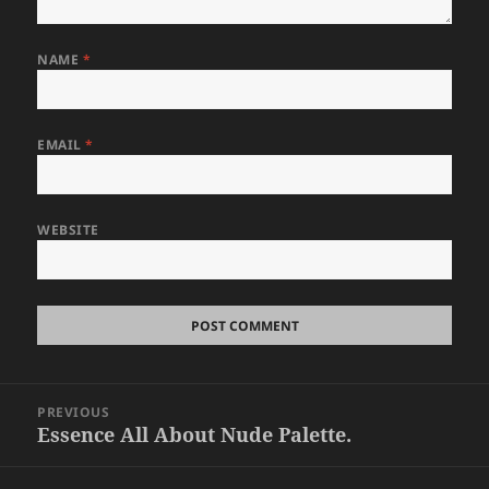
NAME
*
EMAIL
*
WEBSITE
Post
PREVIOUS
navigation
Essence All About Nude Palette.
Previous
post: