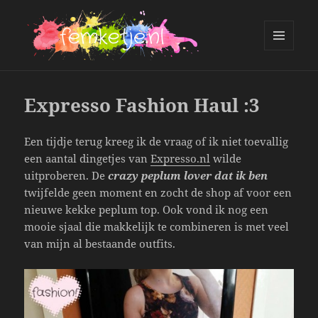
MENU
AND
femketje.nl
WIDGETS
Expresso Fashion Haul :3
Een tijdje terug kreeg ik de vraag of ik niet toevallig
een aantal dingetjes van
Expresso.nl
wilde
uitproberen. De
crazy peplum lover dat ik ben
twijfelde geen moment en zocht de shop af voor een
nieuwe kekke peplum top. Ook vond ik nog een
mooie sjaal die makkelijk te combineren is met veel
van mijn al bestaande outfits.