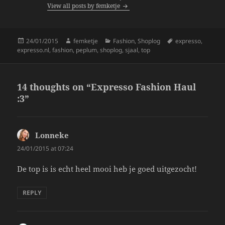
View all posts by femketje
o
k
Posted
Author
Categories
Tags
24/01/2015
femketje
Fashion
,
Shoplog
expresso
,
on
expresso.nl
,
fashion
,
peplum
,
shoplog
,
sjaal
,
top
14 thoughts on “Expresso Fashion Haul
:3”
Lonneke
says:
24/01/2015 at 07:24
De top is is echt heel mooi heb je goed uitgezocht!
REPLY