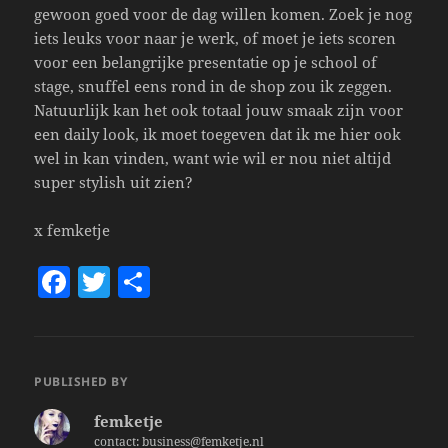
gewoon goed voor de dag willen komen. Zoek je nog
iets leuks voor naar je werk, of moet je iets scoren
voor een belangrijke presentatie op je school of
stage, snuffel eens rond in de shop zou ik zeggen.
Natuurlijk kan het ook totaal jouw smaak zijn voor
een daily look, ik moet toegeven dat ik me hier ook
wel in kan vinden, want wie wil er nou niet altijd
super stylish uit zien?
x femketje
F
T
S
a
w
h
c
itt
a
e
er
re
PUBLISHED BY
b
femketje
o
contact: business@femketje.nl