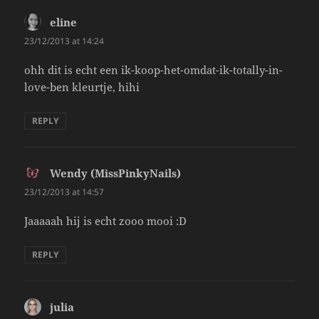
eline
says:
23/12/2013 at 14:24
ohh dit is echt een ik-koop-het-omdat-ik-totally-in-
love-ben kleurtje, hihi
REPLY
Wendy (MissPinkyNails)
says:
23/12/2013 at 14:57
Jaaaaah hij is echt zooo mooi :D
REPLY
julia
says: