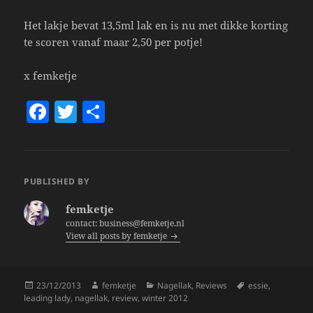
Het lakje bevat 13,5ml lak en is nu met dikke korting
te scoren vanaf maar 2,50 per potje!
x femketje
F
T
S
a
w
h
c
itt
a
e
er
re
PUBLISHED BY
b
femketje
o
contact: business@femketje.nl
View all posts by femketje
o
k
Posted
Author
Categories
Tags
23/12/2013
femketje
Nagellak
,
Reviews
essie
,
on
leading lady
,
nagellak
,
review
,
winter 2012