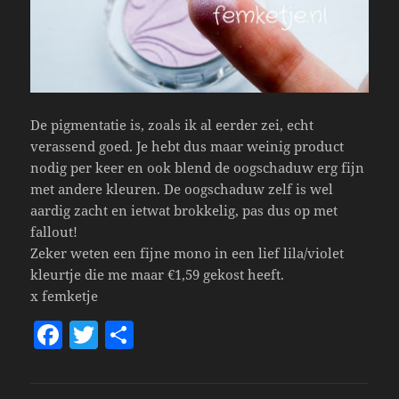
De pigmentatie is, zoals ik al eerder zei, echt
verassend goed. Je hebt dus maar weinig product
nodig per keer en ook blend de oogschaduw erg fijn
met andere kleuren. De oogschaduw zelf is wel
aardig zacht en ietwat brokkelig, pas dus op met
fallout!
Zeker weten een fijne mono in een lief lila/violet
kleurtje die me maar €1,59 gekost heeft.
x femketje
F
T
S
a
w
h
c
itt
a