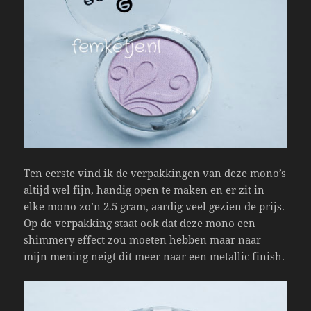
Ten eerste vind ik de verpakkingen van deze mono’s
altijd wel fijn, handig open te maken en er zit in
elke mono zo’n 2.5 gram, aardig veel gezien de prijs.
Op de verpakking staat ook dat deze mono een
shimmery effect zou moeten hebben maar naar
mijn mening neigt dit meer naar een metallic finish.