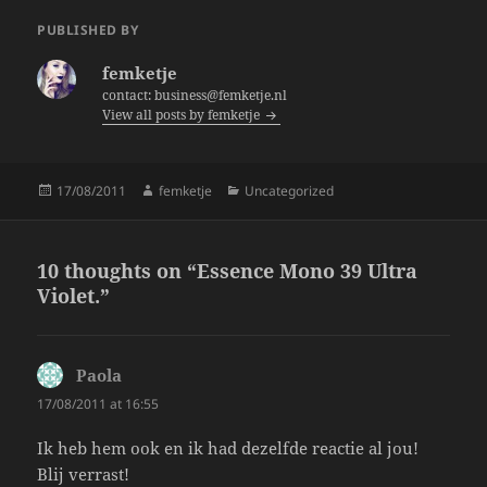
e
er
re
PUBLISHED BY
b
femketje
o
contact: business@femketje.nl
View all posts by femketje
o
k
Posted
Author
Categories
17/08/2011
femketje
Uncategorized
on
10 thoughts on “Essence Mono 39 Ultra
Violet.”
Paola
says:
17/08/2011 at 16:55
Ik heb hem ook en ik had dezelfde reactie al jou!
Blij verrast!