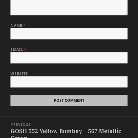
NAME
*
EMAIL
*
WEBSITE
Post
PREVIOUS
navigation
GOSH 552 Yellow Bombay + 567 Metallic
Previous