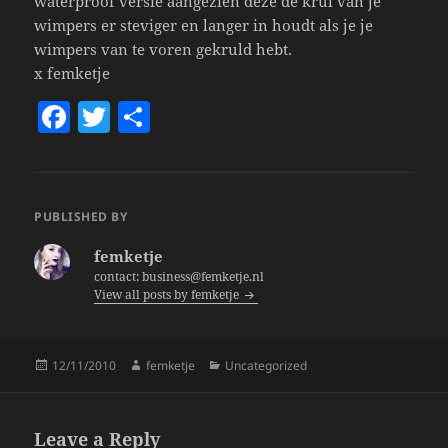
waterproof versie aangezien deze de krul van je
wimpers er steviger en langer in houdt als je je
wimpers van te voren gekruld hebt.
x femketje
F
T
S
a
w
h
c
itt
a
e
er
re
PUBLISHED BY
b
femketje
o
contact: business@femketje.nl
View all posts by femketje
o
k
Posted
Author
Categories
12/11/2010
femketje
Uncategorized
on
Leave a Reply