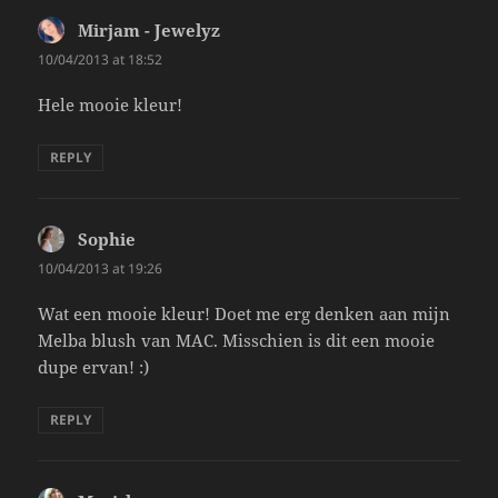
Mirjam - Jewelyz
says:
10/04/2013 at 18:52
Hele mooie kleur!
REPLY
Sophie
says:
10/04/2013 at 19:26
Wat een mooie kleur! Doet me erg denken aan mijn
Melba blush van MAC. Misschien is dit een mooie
dupe ervan! :)
REPLY