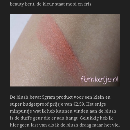
beauty bent, de kleur staat mooi en fris.
De blush bevat 5gram product voor een klein en
super budgetproof prijsje van €2,59. Het enige
minpuntje wat ik heb kunnen vinden aan de blush
is de duffe geur die er aan hangt. Gelukkig heb ik
hier geen last van als ik de blush draag maar het viel