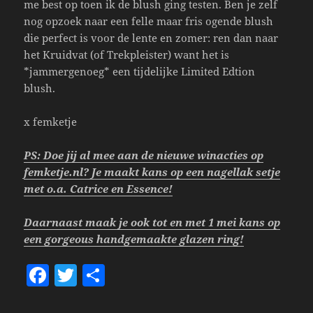
me best op toen ik de blush ging testen. Ben je zelf
nog opzoek naar een felle maar fris ogende blush
die perfect is voor de lente en zomer: ren dan naar
het Kruidvat (of Trekpleister) want het is
*jammergenoeg* een tijdelijke Limited Edtion
blush.
x femketje
PS: Doe jij al mee aan de nieuwe winacties op
femketje.nl? Je maakt kans op een nagellak setje
met o.a. Catrice en Essence!
Daarnaast maak je ook tot en met 1 mei kans op
een gorgeous handgemaakte glazen ring!
F
T
S
a
w
h