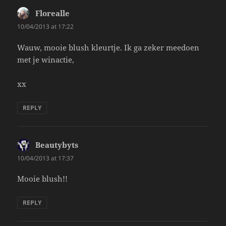
Florealle
says:
10/04/2013 at 17:22
Wauw, mooie blush kleurtje. Ik ga zeker meedoen
met je winactie,
xx
REPLY
Beautybyts
says:
10/04/2013 at 17:37
Mooie blush!!
REPLY