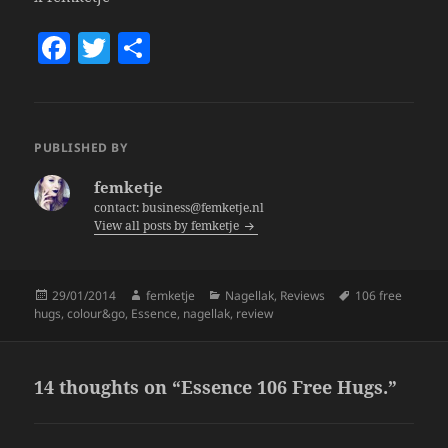
F
T
S
a
w
h
c
itt
a
e
er
re
PUBLISHED BY
b
femketje
o
contact: business@femketje.nl
View all posts by femketje
o
k
Posted
Author
Categories
Tags
29/01/2014
femketje
Nagellak
,
Reviews
106 free
on
hugs
,
colour&go
,
Essence
,
nagellak
,
review
14 thoughts on “Essence 106 Free Hugs.”