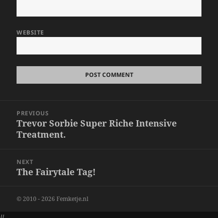
WEBSITE
Post
PREVIOUS
navigation
Trevor Sorbie Super Riche Intensive
Previous
Treatment.
post:
NEXT
The Fairytale Tag!
Next
post:
© 2010 - 2026 Femketje.nl
//