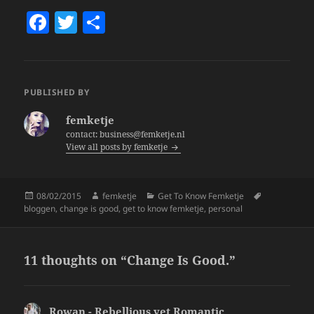
F
T
S
a
w
h
c
itt
a
e
er
re
PUBLISHED BY
b
femketje
o
contact: business@femketje.nl
View all posts by femketje
o
k
Posted
Author
Categories
Tags
08/02/2015
femketje
Get To Know Femketje
on
bloggen
,
change is good
,
get to know femketje
,
personal
11 thoughts on “Change Is Good.”
Rowan - Rebellious yet Romantic
says: