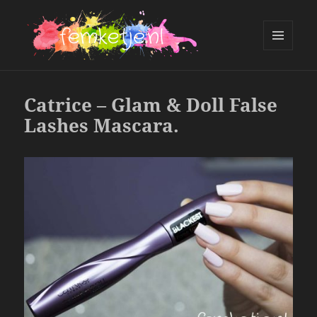
MENU
AND
femketje.nl
WIDGETS
Catrice – Glam & Doll False
Lashes Mascara.