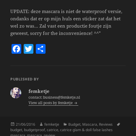
UPDATE: deze mascara is niet de waterproof versie,
ondanks dat er op mijn huls een sticker zat dat het
wel zo was… Zal vast een productie foutje zijn
geweest, sorry for the inconvenience! ^^”
F
T
S
a
w
h
c
itt
a
e
er
re
PUBLISHED BY
b
femketje
o
contact: business@femketje.nl
View all posts by femketje
o
k
Posted
Author
Categories
Tags
21/06/2016
femketje
Budget
,
Mascara
,
Reviews
on
budget
,
budgetproof
,
catrice
,
catrice glam & doll false lashes
mascara
,
mascara
,
review