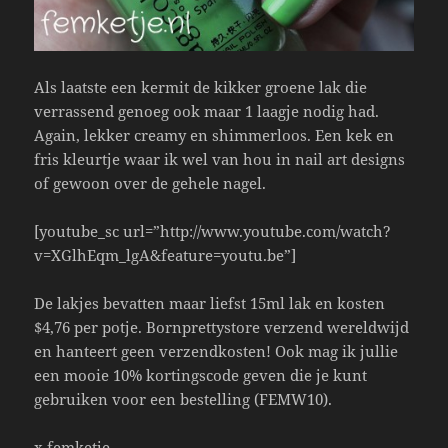
Als laatste een kermit de kikker groene lak die
verrassend genoeg ook maar 1 laagje nodig had.
Again, lekker creamy en shimmerloos. Een kek en
fris kleurtje waar ik wel van hou in nail art designs
of gewoon over de gehele nagel.
[youtube_sc url=”http://www.youtube.com/watch?
v=XGlhEqm_lgA&feature=youtu.be”]
De lakjes bevatten maar liefst 15ml lak en kosten
$4,76 per potje. Bornprettystore verzend wereldwijd
en hanteert geen verzendkosten! Ook mag ik jullie
een mooie 10% kortingscode geven die je kunt
gebruiken voor een bestelling (FEMW10).
x femketje