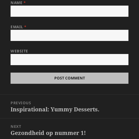
NAME
*
EMAIL
*
WEBSITE
Post
PREVIOUS
navigation
Inspirational: Yummy Desserts.
Previous
post:
NEXT
Gezondheid op nummer 1!
Next