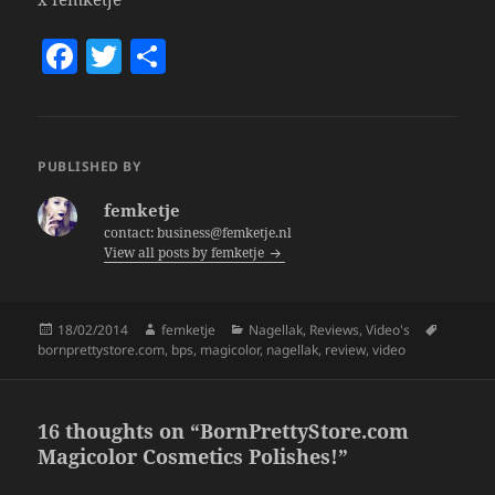
F
T
S
a
w
h
c
itt
a
e
er
re
PUBLISHED BY
b
femketje
o
contact: business@femketje.nl
View all posts by femketje
o
k
Posted
Author
Categories
Tags
18/02/2014
femketje
Nagellak
,
Reviews
,
Video's
on
bornprettystore.com
,
bps
,
magicolor
,
nagellak
,
review
,
video
16 thoughts on “BornPrettyStore.com
Magicolor Cosmetics Polishes!”