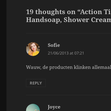
19 thoughts on “Action T
Handsoap, Shower Cream
Sofie
says:
21/06/2013 at 07:21
Wauw, de producten klinken allemaal
REPLY
Joyce
says: