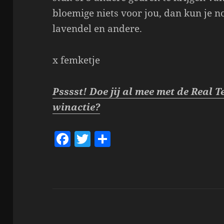
bloemige niets voor jou, dan kun je n
lavendel en andere.
x femketje
Psssst! Doe jij al mee met de Real
winactie?
F
T
S
a
w
h
c
itt
a
e
er
re
b
o