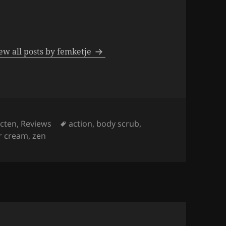
ew all posts by femketje
Tags
cten
,
Reviews
action
,
body scrub
,
r cream
,
zen