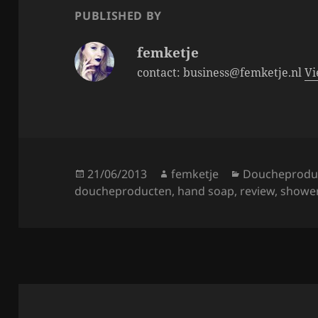
o
PUBLISHED BY
k
femketje
contact: business@femketje.nl
Vi
Posted
Author
Categories
21/06/2013
femketje
Doucheprodu
on
doucheproducten
,
hand soap
,
review
,
showe