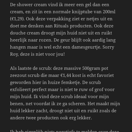
De shower cream vind ik meer een gel dan een
cream, en zit in een normale knijptube van 200ml
(€1,29). Ook deze verpakking ziet er netjes uit en
doet me denken aan Rituals producten. Ook deze
douche cream droogt mijn huid niet uit en ruikt
heerlijk naar rozen. De geur blijft ook aardig lang
hangen maar is wel echt een damesgeurtje. Sorry
Roy, deze is niet voor jou!
Als laatste de scrub: deze massive 500gram pot
zeezout scrub die maar €1,44 kost is echt favoriet
geworden hier in huize femketje. De scrub
exfolieert perfect maar is niet te ruw of grof voor
mijn huid. Ik vind deze scrub ideaal voor mijn
benen, net voordat ik ze ga scheren. Het maakt mijn
huid lekker zacht, droogt niet uit en ruikt zoals de
andere twee producten ook erg lekker.
Ik heb eigenlijk niets negatiefs te melden over deze