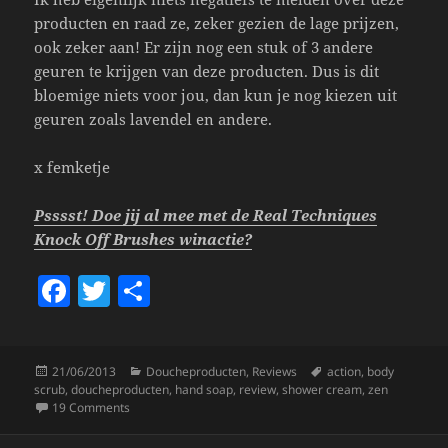
producten en raad ze, zeker gezien de lage prijzen,
ook zeker aan! Er zijn nog een stuk of 3 andere
geuren te krijgen van deze producten. Dus is dit
bloemige niets voor jou, dan kun je nog kiezen uit
geuren zoals lavendel en andere.
x femketje
Psssst! Doe jij al mee met de Real Techniques
Knock Off Brushes winactie?
F
T
S
a
w
h
c
itt
a
Posted
Categories
Tags
21/06/2013
Doucheproducten
,
Reviews
action
,
body
e
er
re
on
scrub
,
doucheproducten
,
hand soap
,
review
,
shower cream
,
zen
b
on Action Tip: Zen Pink Paradise Handsoap, Shower Crea
19 Comments