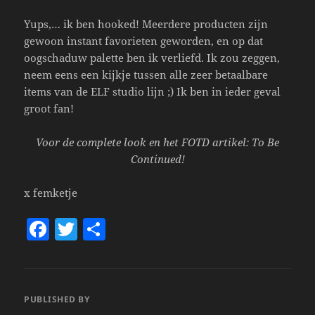
Yups,… ik ben hooked! Meerdere producten zijn
gewoon instant favorieten geworden, en op dat
oogschaduw palette ben ik verliefd. Ik zou zeggen,
neem eens een kijkje tussen alle zeer betaalbare
items van de ELF studio lijn ;) Ik ben in ieder geval
groot fan!
Voor de complete look en het FOTD artikel: To Be
Continued!
x femketje
F
T
S
a
w
h
c
itt
a
e
er
re
PUBLISHED BY