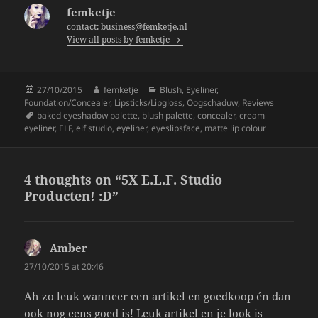
b
femketje
o
contact: business@femketje.nl
View all posts by femketje
o
k
Posted
Author
Categories
27/10/2015
femketje
Blush
,
Eyeliner
,
on
Foundation/Concealer
,
Lipsticks/Lipgloss
,
Oogschaduw
,
Reviews
Tags
baked eyeshadow palette
,
blush palette
,
concealer
,
cream
eyeliner
,
ELF
,
elf studio
,
eyeliner
,
eyeslipsface
,
matte lip colour
4 thoughts on “5X E.L.F. Studio
Producten! :D”
Amber
says:
27/10/2015 at 20:46
Ah zo leuk wanneer een artikel en goedkoop én dan
ook nog eens goed is! Leuk artikel en je look is