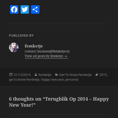
F
T
S
a
w
h
c
itt
a
e
er
re
PUBLISHED BY
b
femketje
o
contact: business@femketje.nl
View all posts by femketje
o
k
Posted
Author
Categories
Tags
31/12/2014
femketje
Get To Know Femketje
2015
,
on
get to know femketje
,
happy new year
,
personal
6 thoughts on “Terugblik Op 2014 – Happy
New Year!”