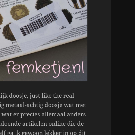
jk doosje, just like the real
evig metaal-achtig doosje wat met
e wat er precies allemaal anders
ldoende artikelen online die de
lf ga ik gewoon lekker in op dit