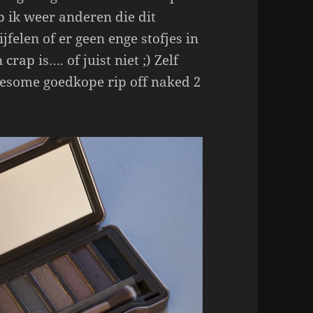
p ik weer anderen die dit
felen of er geen enge stofjes in
rap is…. of juist niet ;) Zelf
wesome goedkope rip off naked 2