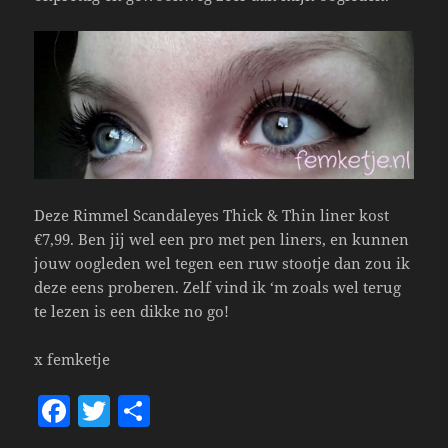
Deze Rimmel Scandaleyes Thick & Thin liner kost
€7,99. Ben jij wel een pro met pen liners, en kunnen
jouw oogleden wel tegen een ruw stootje dan zou ik
deze eens proberen. Zelf vind ik ‘m zoals wel terug
te lezen is een dikke no go!
x femketje
F
T
S
a
w
h