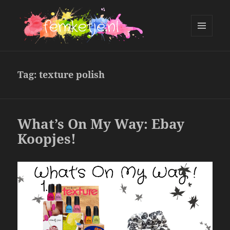
MENU
AND
femketje.nl
WIDGETS
Tag:
texture polish
What’s On My Way: Ebay
Koopjes!