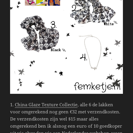
1.
China Glaze Texture Collectie
, alle 6 de lakken
voor omgerekend nog geen €32 met verzendkosten.
De verzendkosten zijn wel $15 maar alles
omgerekend ben ik alsnog een euro of 10 goedkoper
uit via ebay dan via een Nederlandse webshop, waar