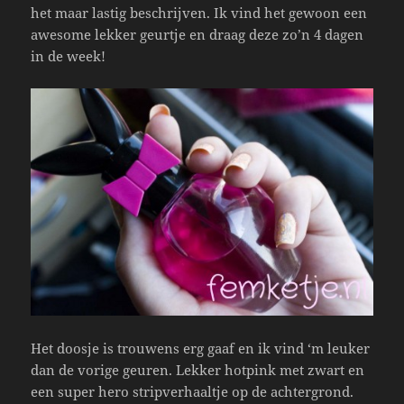
het maar lastig beschrijven. Ik vind het gewoon een
awesome lekker geurtje en draag deze zo’n 4 dagen
in de week!
Het doosje is trouwens erg gaaf en ik vind ‘m leuker
dan de vorige geuren. Lekker hotpink met zwart en
een super hero stripverhaaltje op de achtergrond.