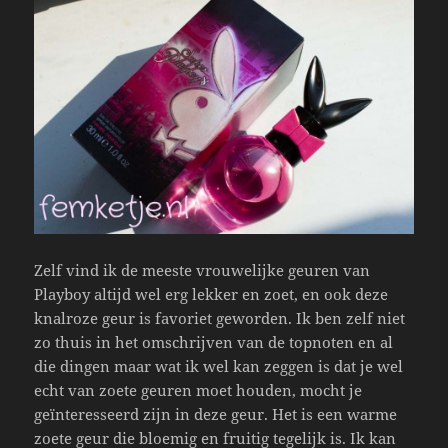
Zelf vind ik de meeste vrouwelijke geuren van
Playboy altijd wel erg lekker en zoet, en ook deze
knalroze geur is favoriet geworden. Ik ben zelf niet
zo thuis in het omschrijven van de topnoten en al
die dingen maar wat ik wel kan zeggen is dat je wel
echt van zoete geuren moet houden, mocht je
geïnteresseerd zijn in deze geur. Het is een warme
zoete geur die bloemig en fruitig tegelijk is. Ik kan