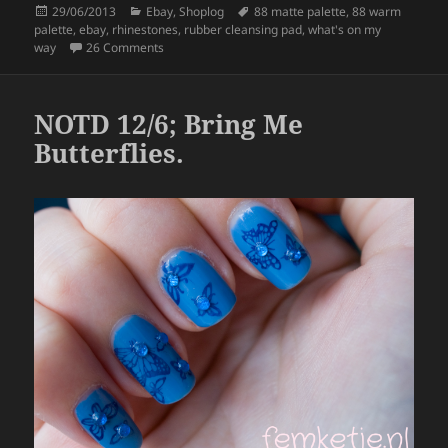
Posted
Categories
Tags
29/06/2013
Ebay
,
Shoplog
88 matte palette
,
88 warm
e
er
re
on
palette
,
ebay
,
rhinestones
,
rubber cleansing pad
,
what's on my
b
on What’s On My Way: Ebay Koopjes!
way
26 Comments
o
o
NOTD 12/6; Bring Me
k
Butterflies.