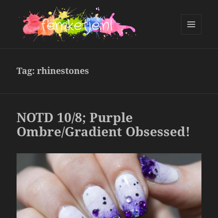
MENU
AND
femketje.nl
WIDGETS
Tag:
rhinestones
NOTD 10/8; Purple
Ombre/Gradient Obsessed!