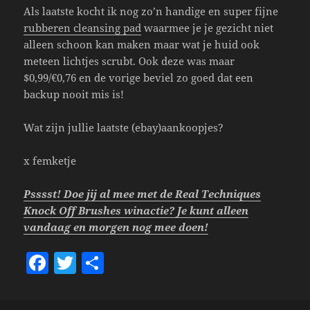
Als laatste kocht ik nog zo’n handige en super fijne
rubberen cleansing pad
waarmee je je gezicht niet
alleen schoon kan maken maar wat je huid ook
meteen lichtjes scrubt. Ook deze was maar
$0,99/€0,76 en de vorige beviel zo goed dat een
backup nooit mis is!
Wat zijn jullie laatste (ebay)aankoopjes?
x femketje
Psssst! Doe jij al mee met de Real Techniques
Knock Off Brushes winactie? Je kunt alleen
vandaag en morgen nog mee doen!
F
T
S
a
w
h
c
itt
a