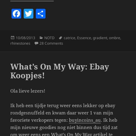
F
T
S
a
w
h
c
itt
a
Posted
Categories
Tags
10/08/2013
NOTD
catrice
,
Essence
,
gradient
,
ombre
,
e
er
re
on
on NOTD 10/8; Purple Ombre/Gradient Obs
rhinestones
28 Comments
b
o
What’s On My Way: Ebay
o
Koopjes!
k
Ola lieve lezers!
Ik heb een tijdje terug weer eens lekker op ebay
rondgesnuffeld en kwam daar weer 1 van mijn
favoriete verkopers tegen:
buyincoins_au
. Ik heb
mijn nieuwe goodies nog niet binnen dus tijd zat
om weer eens een What’s On My Way artikel te