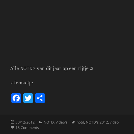
Alle NOTD’s van dit jaar op een rijtje :3
x femketje
F
T
S
a
w
h
c
itt
a
Posted
Categories
Tags
30/12/2012
NOTD
,
Video's
notd
,
NOTD's 2012
,
video
e
er
re
on
on Nail Of The Days 2012.
13 Comments