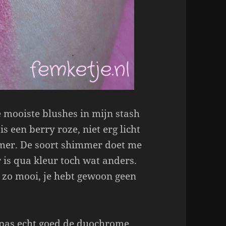
e mooiste blushes in mijn stash
 is een berry roze, niet erg licht
mer. De soort shimmer doet me
 is qua kleur toch wat anders.
s zo mooi, je hebt gewoon geen
je pas echt goed de duochrome