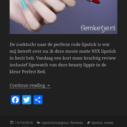
De zoektocht naar de perfecte rode lipstick is wat
mij betreft over nu ik deze mooie matte NYX lipstick
in bezit heb. Vandaag een kort maar krachtig review
inclusief lipswatch van deze beauty lippie in de
kleur Perfect Red.
NYX – Matte Lipstick Perfect Red.
Continue reading
F
T
S
a
w
h
c
itt
a
Posted
Categories
Tags
13/10/2016
Lipsticks/Lipgloss
,
Reviews
lipstick
,
matte
e
er
re