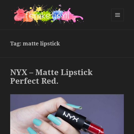
MENU
AND
femketje.nl
WIDGETS
Tag:
matte lipstick
NYX – Matte Lipstick
Perfect Red.