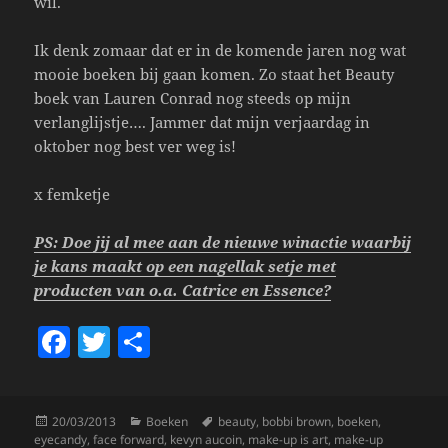
wil.
Ik denk zomaar dat er in de komende jaren nog wat
mooie boeken bij gaan komen. Zo staat het Beauty
boek van Lauren Conrad nog steeds op mijn
verlanglijstje…. Jammer dat mijn verjaardag in
oktober nog best ver weg is!
x femketje
PS: Doe jij al mee aan de nieuwe winactie waarbij
je kans maakt op een nagellak setje met
producten van o.a. Catrice en Essence?
F
T
S
a
w
h
c
itt
a
Posted
Categories
Tags
20/03/2013
Boeken
beauty
,
bobbi brown
,
boeken
,
e
er
re
on
eyecandy
,
face forward
,
kevyn aucoin
,
make-up is art
,
make-up